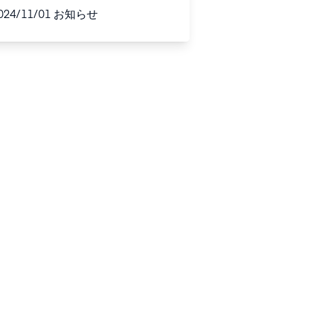
レボ®配合錠Ｌ５
024/11/01
お知らせ
０」「コムタン®錠
１００ｍｇ」製造販
売承認の承継および
販売移管のご案内