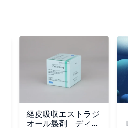
売
経皮吸収エストラジ
オール製剤「ディビ