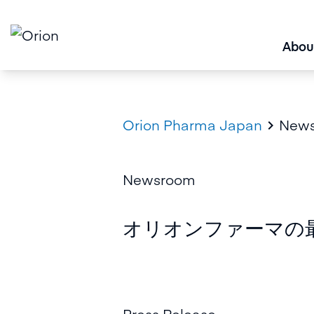
Abou
Orion Pharma Japan
New

Newsroom
オリオンファーマの
Press Release