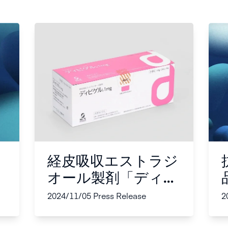
経皮吸収エストラジ
オール製剤「ディビ
ゲル®１ｍｇ」の 販
2024/11/05
Press Release
2
売開始のお知らせ