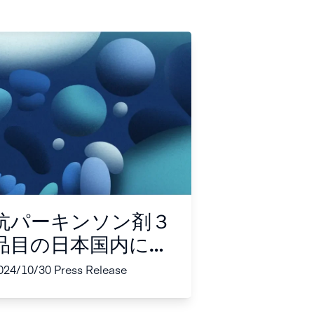
抗パーキンソン剤３
品目の日本国内にお
ける製造販売承認の
024/10/30
Press Release
承継および販売移管
に関するお知らせ