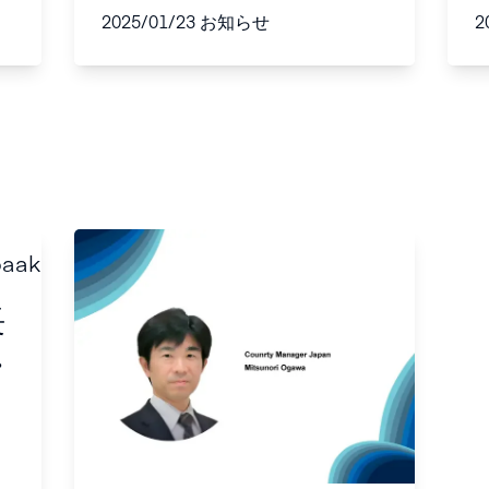
ゲル®１ｍｇ」包装
2025/01/23
お知らせ
2
変更のお知らせ
長
オ
パ