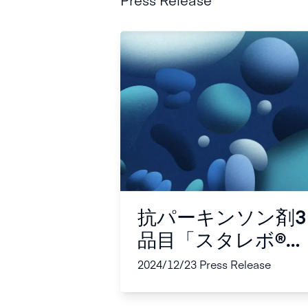
抗パーキンソン剤3
品目「スタレボ®配
合錠L50」および
2024/12/23
Press Release
「スタレボ®配合錠
L100」、「コムタ